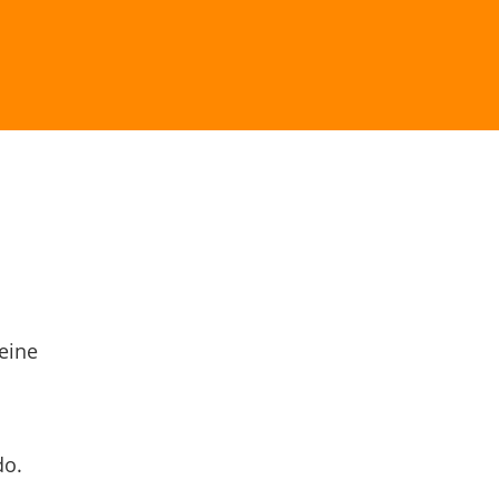
eine
do.