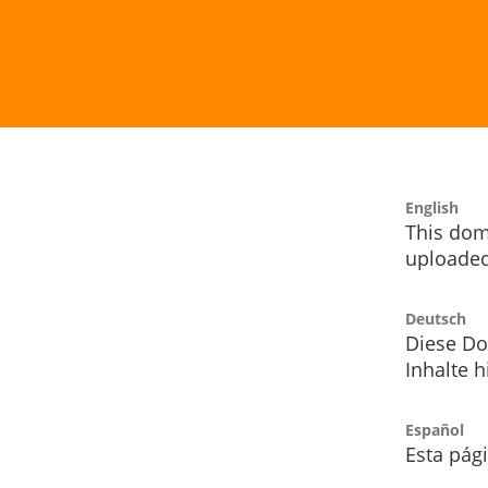
English
This dom
uploaded
Deutsch
Diese Do
Inhalte h
Español
Esta pág