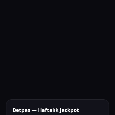
Betpas — Haftalık Jackpot