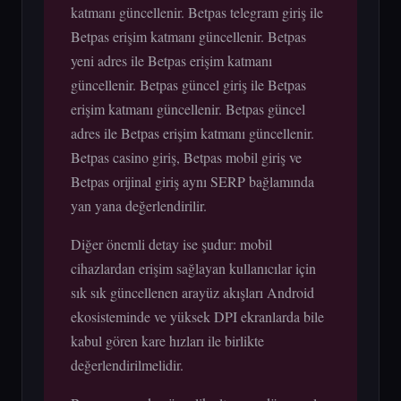
katmanı güncellenir. Betpas telegram giriş ile
Betpas erişim katmanı güncellenir. Betpas
yeni adres ile Betpas erişim katmanı
güncellenir. Betpas güncel giriş ile Betpas
erişim katmanı güncellenir. Betpas güncel
adres ile Betpas erişim katmanı güncellenir.
Betpas casino giriş, Betpas mobil giriş ve
Betpas orijinal giriş aynı SERP bağlamında
yan yana değerlendirilir.
Diğer önemli detay ise şudur: mobil
cihazlardan erişim sağlayan kullanıcılar için
sık sık güncellenen arayüz akışları Android
ekosisteminde ve yüksek DPI ekranlarda bile
kabul gören kare hızları ile birlikte
değerlendirilmelidir.