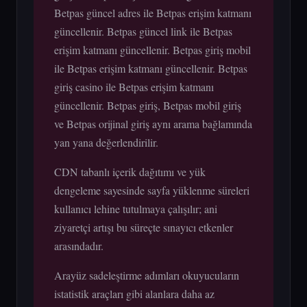
Betpas güncel adres ile Betpas erişim katmanı
güncellenir. Betpas güncel link ile Betpas
erişim katmanı güncellenir. Betpas giriş mobil
ile Betpas erişim katmanı güncellenir. Betpas
giriş casino ile Betpas erişim katmanı
güncellenir. Betpas giriş, Betpas mobil giriş
ve Betpas orijinal giriş aynı arama bağlamında
yan yana değerlendirilir.
CDN tabanlı içerik dağıtımı ve yük
dengeleme sayesinde sayfa yüklenme süreleri
kullanıcı lehine tutulmaya çalışılır; ani
ziyaretçi artışı bu süreçte sınayıcı etkenler
arasındadır.
Arayüz sadeleştirme adımları okuyucuların
istatistik araçları gibi alanlara daha az