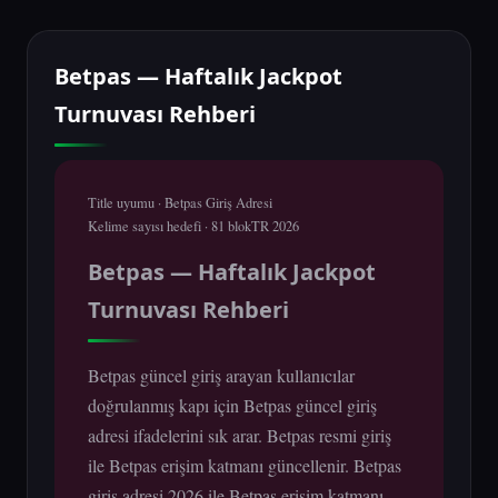
Betpas — Haftalık Jackpot
Turnuvası Rehberi
Title uyumu · Betpas Giriş Adresi
Kelime sayısı hedefi · 81 blok
TR 2026
Betpas — Haftalık Jackpot
Turnuvası Rehberi
Betpas güncel giriş arayan kullanıcılar
doğrulanmış kapı için Betpas güncel giriş
adresi ifadelerini sık arar. Betpas resmi giriş
ile Betpas erişim katmanı güncellenir. Betpas
giriş adresi 2026 ile Betpas erişim katmanı