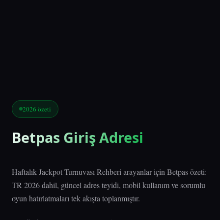
2026 özeti
Betpas Giriş Adresi
Haftalık Jackpot Turnuvası Rehberi arayanlar için Betpas özeti:
TR 2026 dahil, güncel adres teyidi, mobil kullanım ve sorumlu
oyun hatırlatmaları tek akışta toplanmıştır.