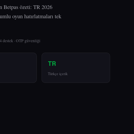
in Betpas özeti: TR 2026
rumlu oyun hatırlatmaları tek
24 destek · OTP güvenliği
TR
Türkçe içerik