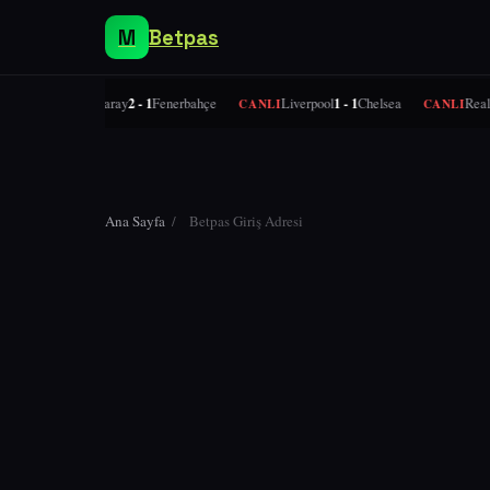
İçeriğe
M
Betpas
atla
2 - 1
1 - 1
Galatasaray
Fenerbahçe
Liverpool
Chelsea
Real M
CANLI
CANLI
CANLI
Ana Sayfa
/
Betpas Giriş Adresi